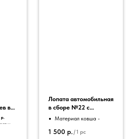
Лопата автомобильная
ев в
в сборе №22 с
кнопкой (съемный
 р.
Материал ковша -
е
черенок)
ластик
алюминий
1 500
р.
ластик
/
1 pc
Материал черенка -