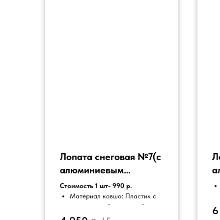
Лопата снеговая №7(с
Л
алюминиевым
а
наконечником и
н
Стоимость 1 шт- 990 р.
алюминиевым
а
Материал ковша: Пластик с
алюминиевой накладкой
6
черенком)
ч
Материал черенка -