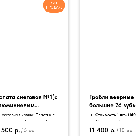
ХИТ
ПРОДАЖ
опата снеговая №1(с
Грабли веерные
люминиевым
большие 26 зубь
аконечником и
сборе
Материал ковша: Пластик с
Стоимость 1 шт- 1140
люминиевым
телескопически
алюминиевой накладкой
Материал зубьев - п
Материал черенка -
Ручка на черенке - п
 500
р.
11 400
р.
еренком)
/
5 pc
/
10 pc
алюминий
Возможен цвет по