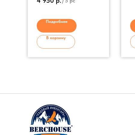
4 950
р.
/
5 pc
алюминий
Ручка на черенке - пластик
Подробнее
В корзину