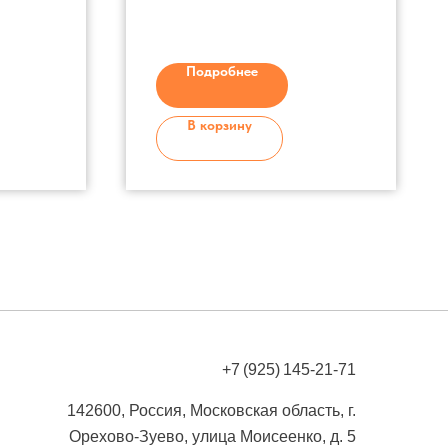
алюминий
азу
Съемный черенок
Материал Т-образной
Подробнее
 мм
ручки – пластик
В корзину
+7 (925) 145-21-71
142600, Россия, Московская область, г.
Орехово-Зуево, улица Моисеенко, д. 5