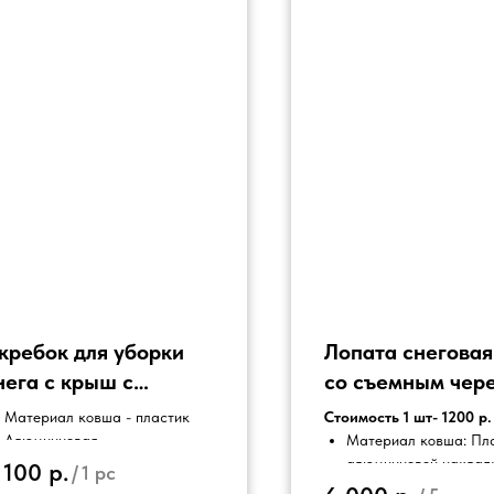
кребок для уборки
Лопата снегова
нега с крыш с
со съемным чер
елескопической
, с алюминиевой
Материал ковша - пластик
Стоимость 1 шт- 1200 р
учкой на колесиках с
накладкой
Алюминиевая
Материал ковша: Пла
телескопическая труба
алюминиевой наклад
 100
р.
нопкой № 37
/
1 pc
Материал черенка -