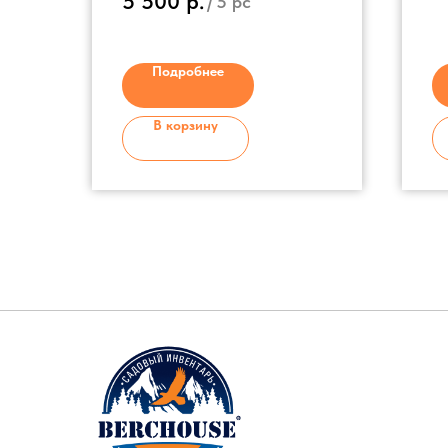
5 500
р.
/
5 pc
алюминий
Ручка на черенке - пластик
Съемный черенок
Подробнее
В корзину