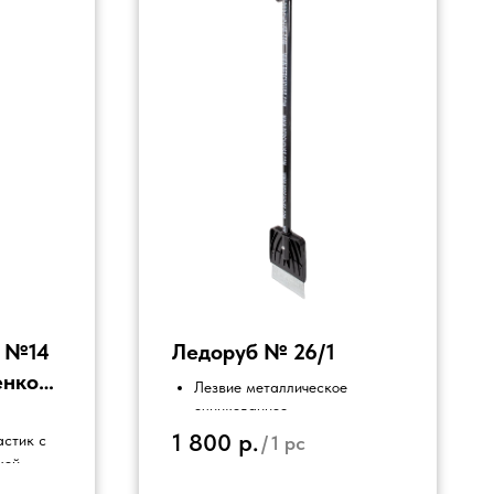
я №14
Ледоруб № 26/1
енком
Лезвие металлическое
оцинкованное
.
Черенок - сталь
1 800
р.
/
1 pc
стик с
На черенке - термоусадочная
кой
пленка