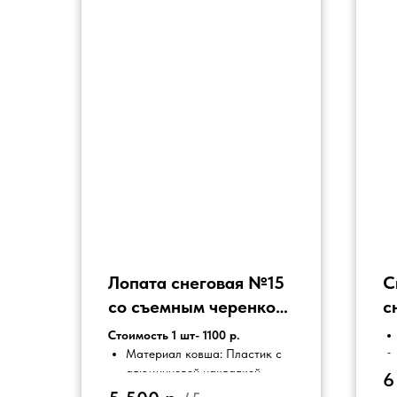
Лопата снеговая №15
С
со съемным черенком
с
, с алюминиевой
т
Стоимость 1 шт- 1100 р.
накладкой
р
Материал ковша: Пластик с
алюминиевой накладкой
6
к
Материал черенка -